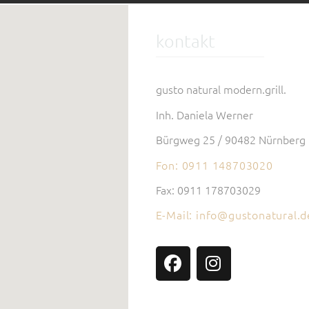
kontakt
gusto natural modern.grill.
Inh. Daniela Werner
Bürgweg 25 / 90482 Nürnberg
Fon: 0911 148703020
Fax: 0911 178703029
E-Mail: info@gustonatural.d