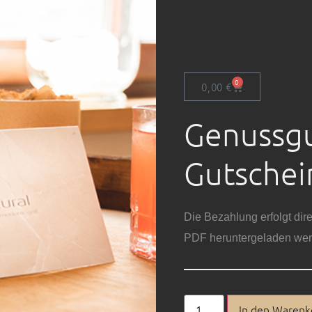
0
0,00
€
Genussgu
Gutschei
Die Bezahlung erfolgt dir
PDF heruntergeladen wer
In den Warenk